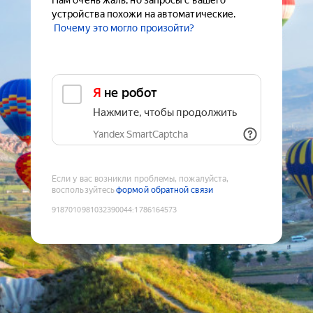
Нам очень жаль, но запросы с вашего
устройства похожи на автоматические.
Почему это могло произойти?
Я не робот
Нажмите, чтобы продолжить
Yandex SmartCaptcha
Если у вас возникли проблемы, пожалуйста,
воспользуйтесь
формой обратной связи
9187010981032390044
:
1786164573