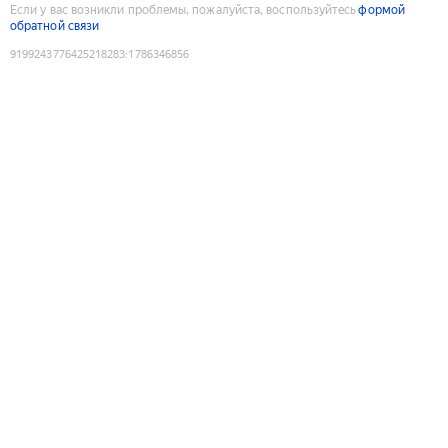
Если у вас возникли проблемы, пожалуйста, воспользуйтесь
формой
обратной связи
9199243776425218283
:
1786346856