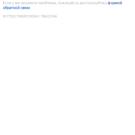
Если у вас возникли проблемы, пожалуйста, воспользуйтесь
формой
обратной связи
9177532739828729364
:
1786023336