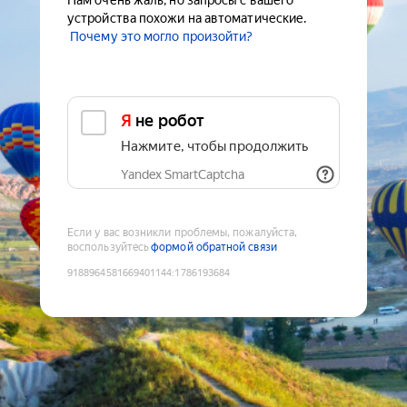
Нам очень жаль, но запросы с вашего
устройства похожи на автоматические.
Почему это могло произойти?
Я не робот
Нажмите, чтобы продолжить
Yandex SmartCaptcha
Если у вас возникли проблемы, пожалуйста,
воспользуйтесь
формой обратной связи
9188964581669401144
:
1786193684