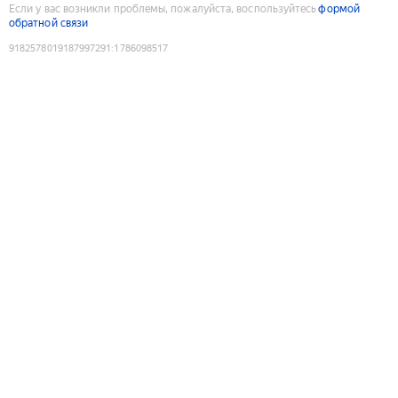
Если у вас возникли проблемы, пожалуйста, воспользуйтесь
формой
обратной связи
9182578019187997291
:
1786098517