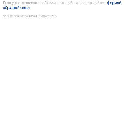
Если у вас возникли проблемы, пожалуйста, воспользуйтесь
формой
обратной связи
9190010943816218941
:
1786209276