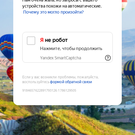
Нам очень жаль, но запросы с вашего
устройства похожи на автоматические.
Почему это могло произойти?
Я не робот
Нажмите, чтобы продолжить
Yandex SmartCaptcha
Если у вас возникли проблемы, пожалуйста,
воспользуйтесь
формой обратной связи
9184657622891793126
:
1786129505