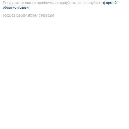
Если у вас возникли проблемы, пожалуйста, воспользуйтесь
формой
обратной связи
9202092128069485736
:
1786389299