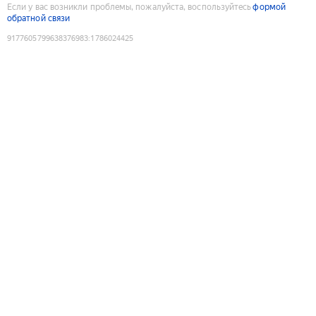
Если у вас возникли проблемы, пожалуйста, воспользуйтесь
формой
обратной связи
9177605799638376983
:
1786024425