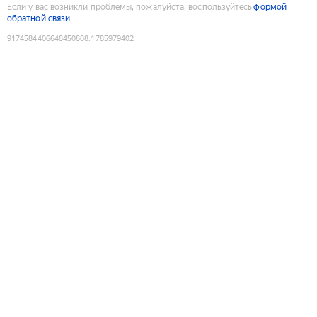
Если у вас возникли проблемы, пожалуйста, воспользуйтесь
формой
обратной связи
9174584406648450808
:
1785979402