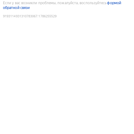
Если у вас возникли проблемы, пожалуйста, воспользуйтесь
формой
обратной связи
9193114931310783067
:
1786255529