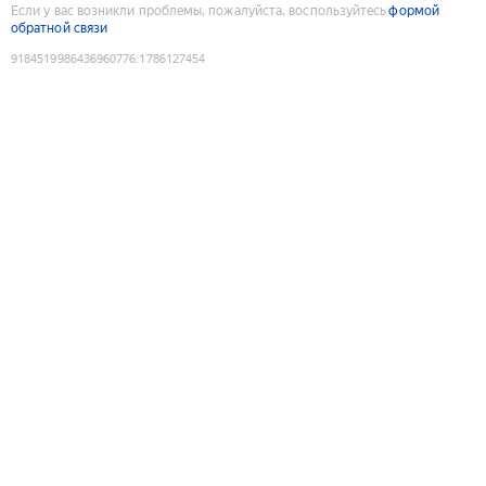
Если у вас возникли проблемы, пожалуйста, воспользуйтесь
формой
обратной связи
9184519986436960776
:
1786127454