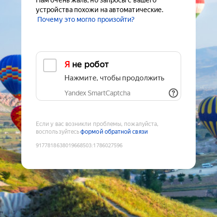
Нам очень жаль, но запросы с вашего
устройства похожи на автоматические.
Почему это могло произойти?
Я не робот
Нажмите, чтобы продолжить
Yandex SmartCaptcha
Если у вас возникли проблемы, пожалуйста,
воспользуйтесь
формой обратной связи
9177818638019668503
:
1786027596