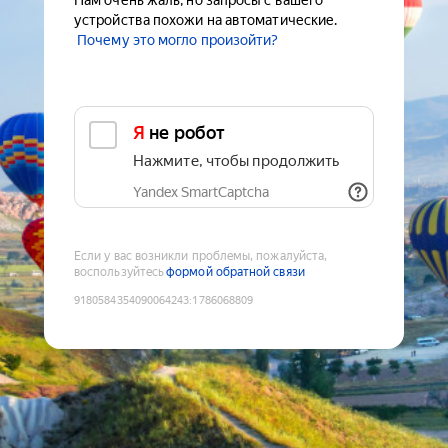
Нам очень жаль, но запросы с вашего
устройства похожи на автоматические.
Почему это могло произойти?
Я не робот
Нажмите, чтобы продолжить
Yandex SmartCaptcha
Если у вас возникли проблемы, пожалуйста,
воспользуйтесь
формой обратной связи
9180584354090064243
:
1786068809