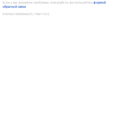
Если у вас возникли проблемы, пожалуйста, воспользуйтесь
формой
обратной связи
9187443139099440375
:
1786171012