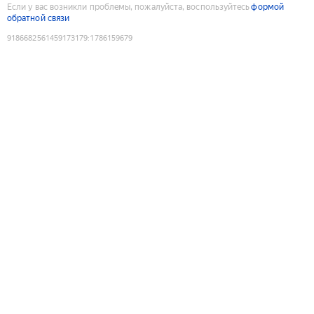
Если у вас возникли проблемы, пожалуйста, воспользуйтесь
формой
обратной связи
9186682561459173179
:
1786159679