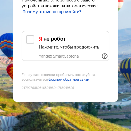
Нам очень жаль, но запросы с вашего
устройства похожи на автоматические.
Почему это могло произойти?
Я не робот
Нажмите, чтобы продолжить
Yandex SmartCaptcha
Если у вас возникли проблемы, пожалуйста,
воспользуйтесь
формой обратной связи
9179276880616824962
:
1786049326