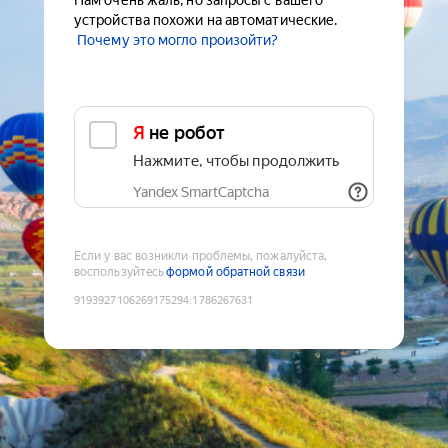
Нам очень жаль, но запросы с вашего
устройства похожи на автоматические.
Почему это могло произойти?
Я не робот
Нажмите, чтобы продолжить
Yandex SmartCaptcha
Если у вас возникли проблемы, пожалуйста,
воспользуйтесь
формой обратной связи
9193927106269175294
:
1786267631