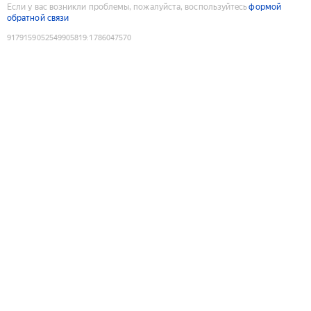
Если у вас возникли проблемы, пожалуйста, воспользуйтесь
формой
обратной связи
9179159052549905819
:
1786047570