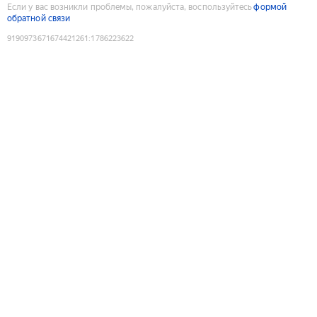
Если у вас возникли проблемы, пожалуйста, воспользуйтесь
формой
обратной связи
9190973671674421261
:
1786223622