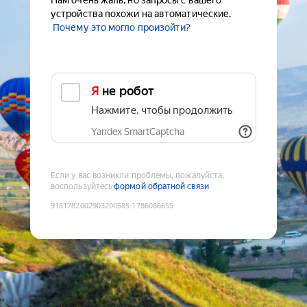
Нам очень жаль, но запросы с вашего
устройства похожи на автоматические.
Почему это могло произойти?
Я не робот
Нажмите, чтобы продолжить
Yandex SmartCaptcha
Если у вас возникли проблемы, пожалуйста,
воспользуйтесь
формой обратной связи
9181782002903200585
:
1786086655