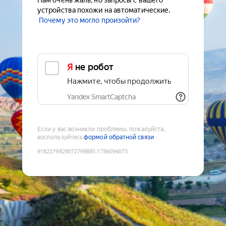
Нам очень жаль, но запросы с вашего
устройства похожи на автоматические.
Почему это могло произойти?
Я не робот
Нажмите, чтобы продолжить
Yandex SmartCaptcha
Если у вас возникли проблемы, пожалуйста,
воспользуйтесь
формой обратной связи
9182279829072799885
:
1786094073