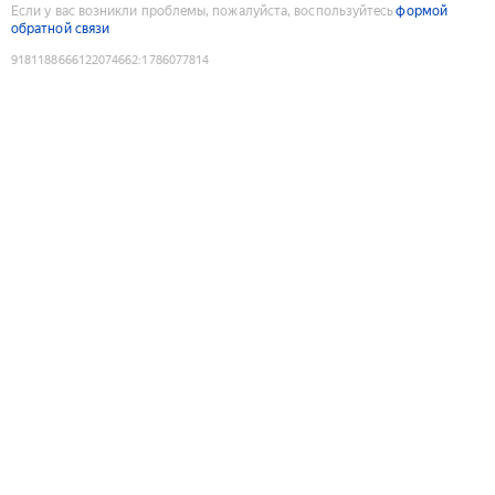
Если у вас возникли проблемы, пожалуйста, воспользуйтесь
формой
обратной связи
9181188666122074662
:
1786077814