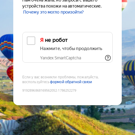
Нам очень жаль, но запросы с вашего
устройства похожи на автоматические.
Почему это могло произойти?
Я не робот
Нажмите, чтобы продолжить
Yandex SmartCaptcha
Если у вас возникли проблемы, пожалуйста,
воспользуйтесь
формой обратной связи
9192896868169562052
:
1786252279