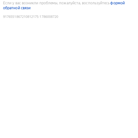
Если у вас возникли проблемы, пожалуйста, воспользуйтесь
формой
обратной связи
9176551867210812175
:
1786008720