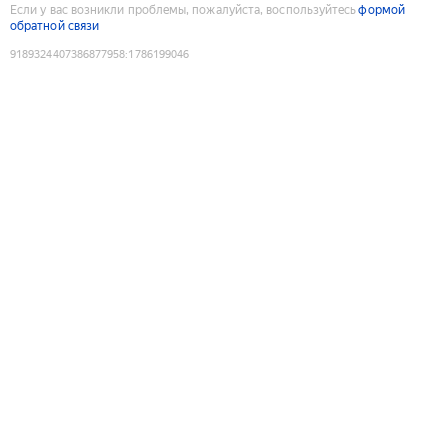
Если у вас возникли проблемы, пожалуйста, воспользуйтесь
формой
обратной связи
9189324407386877958
:
1786199046