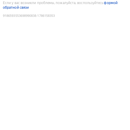
Если у вас возникли проблемы, пожалуйста, воспользуйтесь
формой
обратной связи
9186593553698990838
:
1786158353