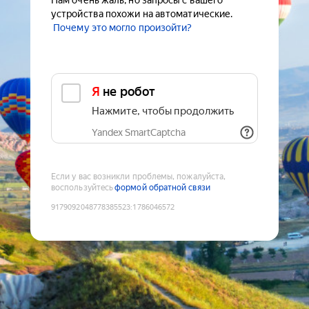
Нам очень жаль, но запросы с вашего
устройства похожи на автоматические.
Почему это могло произойти?
Я не робот
Нажмите, чтобы продолжить
Yandex SmartCaptcha
Если у вас возникли проблемы, пожалуйста,
воспользуйтесь
формой обратной связи
9179092048778385523
:
1786046572