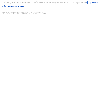
Если у вас возникли проблемы, пожалуйста, воспользуйтесь
формой
обратной связи
9177562126063946217
:
1786023774