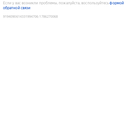
Если у вас возникли проблемы, пожалуйста, воспользуйтесь
формой
обратной связи
9194090614331994706
:
1786270068