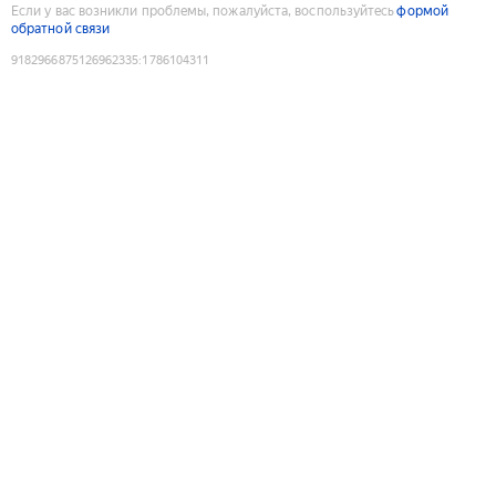
Если у вас возникли проблемы, пожалуйста, воспользуйтесь
формой
обратной связи
9182966875126962335
:
1786104311