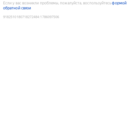
Если у вас возникли проблемы, пожалуйста, воспользуйтесь
формой
обратной связи
9182510180718272484
:
1786097506