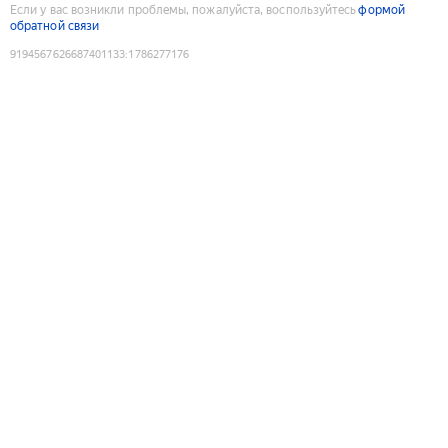
Если у вас возникли проблемы, пожалуйста, воспользуйтесь
формой
обратной связи
9194567626687401133
:
1786277176