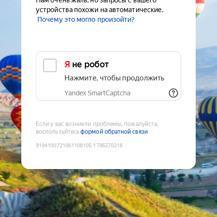
Нам очень жаль, но запросы с вашего
устройства похожи на автоматические.
Почему это могло произойти?
Я не робот
Нажмите, чтобы продолжить
Yandex SmartCaptcha
Если у вас возникли проблемы, пожалуйста,
воспользуйтесь
формой обратной связи
9194100721061108105
:
1786270218