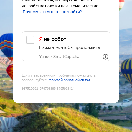
Нам очень жаль, но запросы с вашего
устройства похожи на автоматические.
Почему это могло произойти?
Я не робот
Нажмите, чтобы продолжить
Yandex SmartCaptcha
Если у вас возникли проблемы, пожалуйста,
воспользуйтесь
формой обратной связи
9175236821574769985
:
1785989124