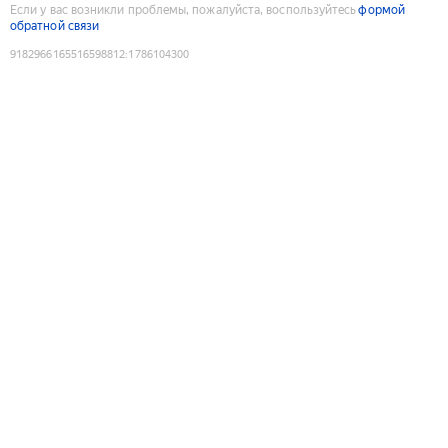
Если у вас возникли проблемы, пожалуйста, воспользуйтесь
формой
обратной связи
9182966165516598812
:
1786104300