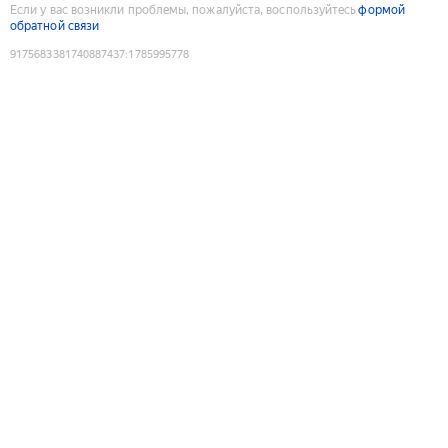
Если у вас возникли проблемы, пожалуйста, воспользуйтесь
формой
обратной связи
9175683381740887437
:
1785995778