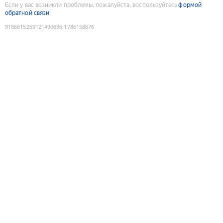
Если у вас возникли проблемы, пожалуйста, воспользуйтесь
формой
обратной связи
9186615259121490636
:
1786158676