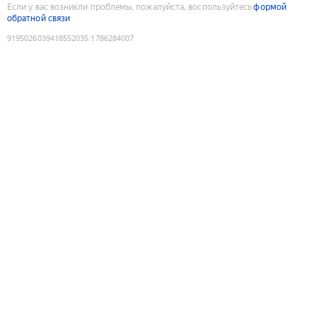
Если у вас возникли проблемы, пожалуйста, воспользуйтесь
формой
обратной связи
9195026039418552035
:
1786284007