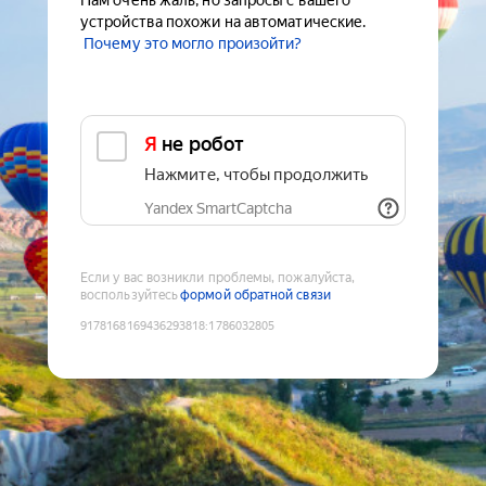
Нам очень жаль, но запросы с вашего
устройства похожи на автоматические.
Почему это могло произойти?
Я не робот
Нажмите, чтобы продолжить
Yandex SmartCaptcha
Если у вас возникли проблемы, пожалуйста,
воспользуйтесь
формой обратной связи
9178168169436293818
:
1786032805