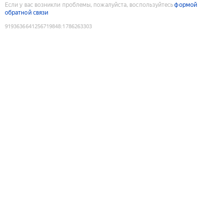
Если у вас возникли проблемы, пожалуйста, воспользуйтесь
формой
обратной связи
9193636641256719848
:
1786263303