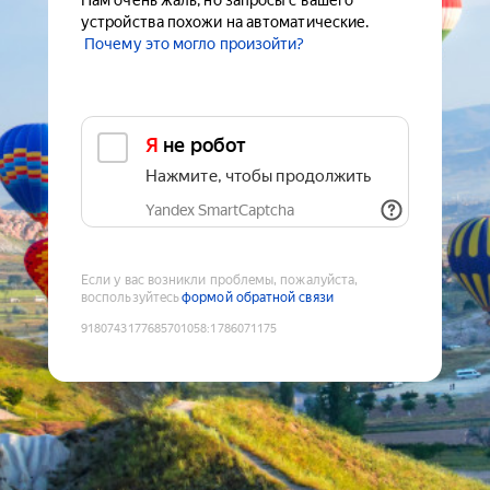
Нам очень жаль, но запросы с вашего
устройства похожи на автоматические.
Почему это могло произойти?
Я не робот
Нажмите, чтобы продолжить
Yandex SmartCaptcha
Если у вас возникли проблемы, пожалуйста,
воспользуйтесь
формой обратной связи
9180743177685701058
:
1786071175