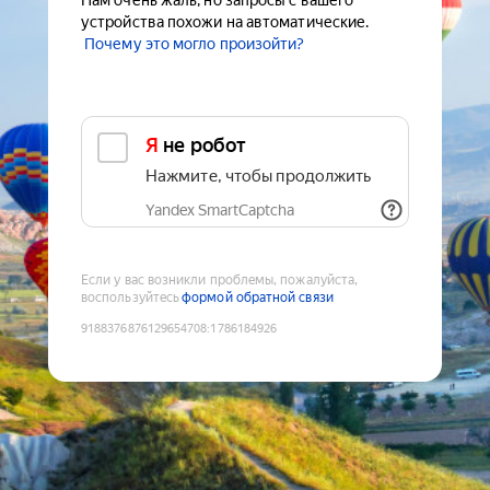
Нам очень жаль, но запросы с вашего
устройства похожи на автоматические.
Почему это могло произойти?
Я не робот
Нажмите, чтобы продолжить
Yandex SmartCaptcha
Если у вас возникли проблемы, пожалуйста,
воспользуйтесь
формой обратной связи
9188376876129654708
:
1786184926