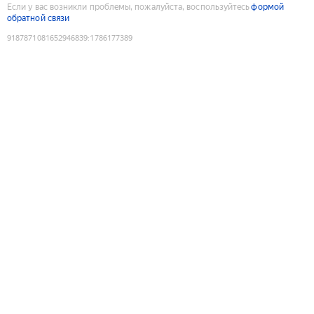
Если у вас возникли проблемы, пожалуйста, воспользуйтесь
формой
обратной связи
9187871081652946839
:
1786177389