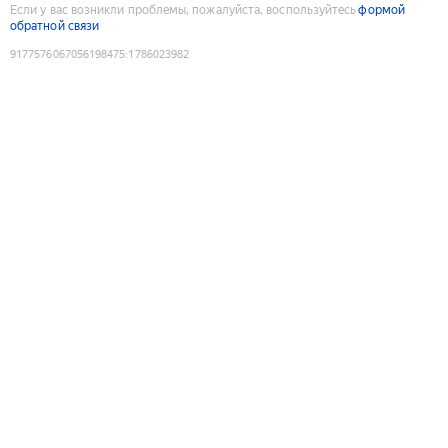
Если у вас возникли проблемы, пожалуйста, воспользуйтесь
формой
обратной связи
9177576067056198475
:
1786023982