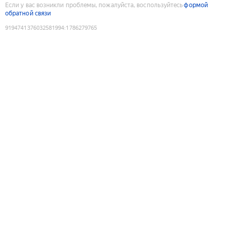
Если у вас возникли проблемы, пожалуйста, воспользуйтесь
формой
обратной связи
9194741376032581994
:
1786279765