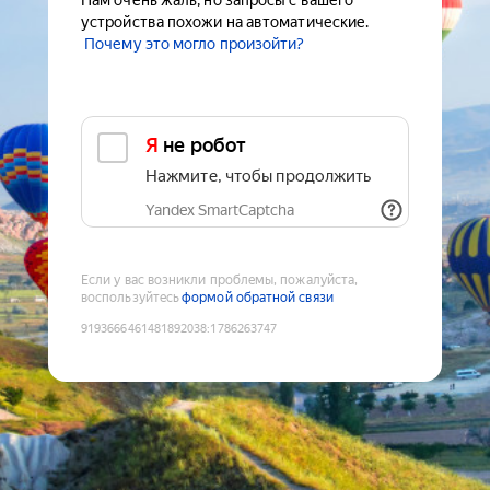
Нам очень жаль, но запросы с вашего
устройства похожи на автоматические.
Почему это могло произойти?
Я не робот
Нажмите, чтобы продолжить
Yandex SmartCaptcha
Если у вас возникли проблемы, пожалуйста,
воспользуйтесь
формой обратной связи
9193666461481892038
:
1786263747