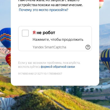
Нам очень жаль, но запросы с вашего
устройства похожи на автоматические.
Почему это могло произойти?
Я не робот
Нажмите, чтобы продолжить
Yandex SmartCaptcha
Если у вас возникли проблемы, пожалуйста,
воспользуйтесь
формой обратной связи
9174893446121327110
:
1785984007