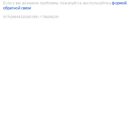
Если у вас возникли проблемы, пожалуйста, воспользуйтесь
формой
обратной связи
9176388843203651891
:
1786006291