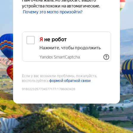
Нам очень жаль, но запросы с вашего
устройства похожи на автоматические.
Почему это могло произойти?
Я не робот
Нажмите, чтобы продолжить
Yandex SmartCaptcha
Если у вас возникли проблемы, пожалуйста,
воспользуйтесь
формой обратной связи
9180223257734577177
:
1786063428